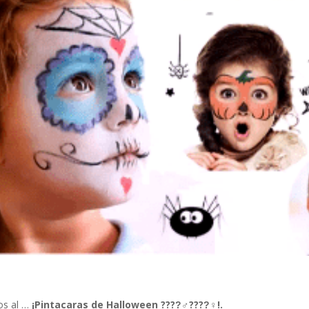
os al …
¡Pintacaras de Halloween ????‍♂????‍♀!.