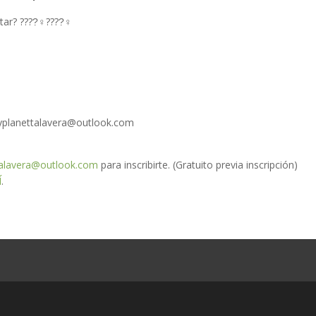
tar? ????‍♀????‍♀
oyplanettalavera@outlook.com
talavera@outlook.com
para inscribirte. (Gratuito previa inscripción)
Í
.