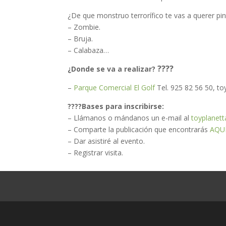
¿De que monstruo terrorífico te vas a querer pin
– Zombie.
– Bruja.
– Calabaza…
????
¿Donde se va a realizar?
–
Parque Comercial El Golf
Tel. 925 82 56 50, t
????Bases para inscribirse:
– Llámanos o mándanos un e-mail al
toyplanet
– Comparte la publicación que encontrarás
AQU
– Dar asistiré al evento.
– Registrar visita.