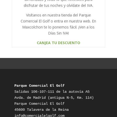
disfrutar de tus noches y olvídate del IVA.
Visítanos en nuestra tienda del Parque
Comercial El Golf o entra en nuestra web. En
Maxcolchon te lo ponemos fácil. ¡Ven a los
Días Sin IVA!
CANJEA TU DESCUENTO
Parque Comercial El Golf
Salidas 106-107-111 de la autovía A5

Avda. de Madrid (antigua N-5, Km. 114)

Parque Comercial El Golf

info@comercialelgolf.com