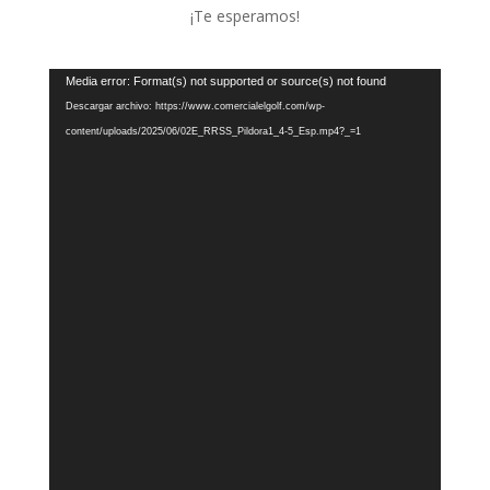
¡Te esperamos!
Reproductor
Media error: Format(s) not supported or source(s) not found
de
Descargar archivo: https://www.comercialelgolf.com/wp-
vídeo
content/uploads/2025/06/02E_RRSS_Pildora1_4-5_Esp.mp4?_=1